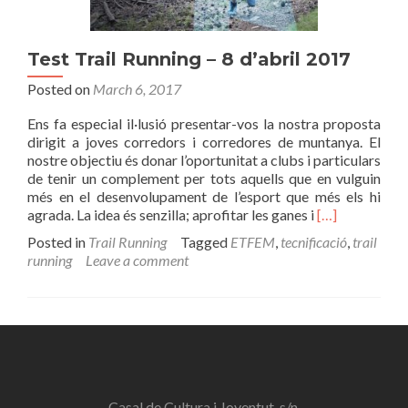
Test Trail Running – 8 d’abril 2017
Posted on
March 6, 2017
Ens fa especial il·lusió presentar-vos la nostra proposta
dirigit a joves corredors i corredores de muntanya. El
nostre objectiu és donar l’oportunitat a clubs i particulars
de tenir un complement per tots aquells que en vulguin
més en el desenvolupament de l’esport que més els hi
Read
agrada. La idea és senzilla; aprofitar les ganes i
[…]
more
Posted in
Trail Running
Tagged
ETFEM
,
tecnificació
,
trail
about
running
Leave a comment
Test
Trail
Running
–
8
d’abril
2017
Casal de Cultura i Joventut, s/n,