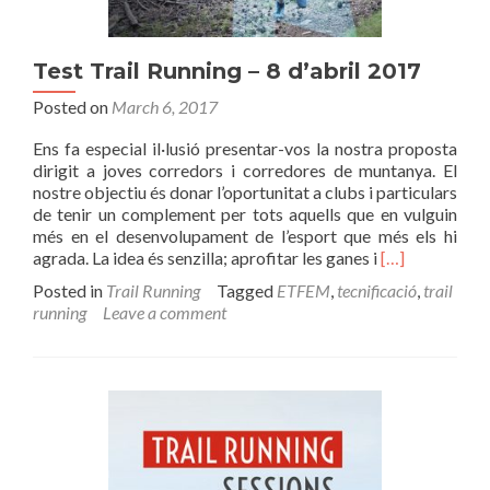
Test Trail Running – 8 d’abril 2017
Posted on
March 6, 2017
Ens fa especial il·lusió presentar-vos la nostra proposta
dirigit a joves corredors i corredores de muntanya. El
nostre objectiu és donar l’oportunitat a clubs i particulars
de tenir un complement per tots aquells que en vulguin
més en el desenvolupament de l’esport que més els hi
Read
agrada. La idea és senzilla; aprofitar les ganes i
[…]
more
Posted in
Trail Running
Tagged
ETFEM
,
tecnificació
,
trail
about
running
Leave a comment
Test
Trail
Running
–
8
d’abril
2017