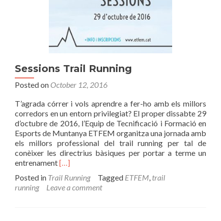
Sessions Trail Running
Posted on
October 12, 2016
T’agrada córrer i vols aprendre a fer-ho amb els millors
corredors en un entorn privilegiat? El proper dissabte 29
d’octubre de 2016, l’Equip de Tecnificació i Formació en
Esports de Muntanya ETFEM organitza una jornada amb
els millors professional del trail running per tal de
conèixer les directrius bàsiques per portar a terme un
Read
entrenament
[…]
more
Posted in
Trail Running
Tagged
ETFEM
,
trail
about
running
Leave a comment
Sessions
Trail
Running