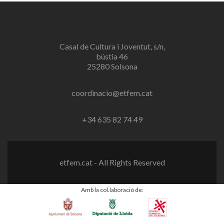
Casal de Cultura i Joventut, s/n,
bústia 46
25280 Solsona
coordinacio@etfem.cat
+34 635 82 74 49
etfem.cat - All Rights Reserved
Amb la col.laboració de: