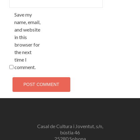
Save my
name, email,
and website
in this
browser for
the next
time I
comment.
Alternative:
Casal de Cultura i Joventut, s/n,
bústia 46
25280 Solsona