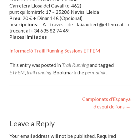
Carretera Llosa del Cavall (c-462)
punt quilomètric 17 – 25286 Navès, Lleida
Preu
: 20 € + Dinar 14€ (Opcional)
Inscripcions
: A través de
laiaaubert@etfem.cat
o
trucant al +34 635 82 74 49.
Places limitades
Informació Traill Running Sessions ETFEM
This entry was posted in
Trail Running
and tagged
ETFEM
,
trail running
. Bookmark the
permalink
.
Post
Campionats d’Espanya
d’esquí de fons
→
navigation
Leave a Reply
Your email address will not be published.
Required