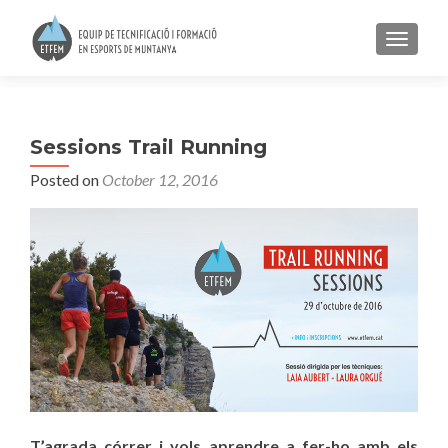
TOGGLE
Sessions Trail Running
Posted on
October 12, 2016
T’agrada córrer i vols aprendre a fer-ho amb els