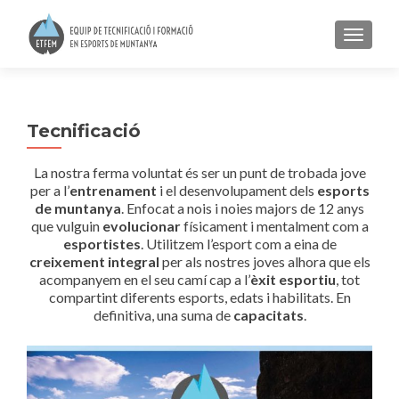
TOGGLE
Tecnificació
La nostra ferma voluntat és ser un punt de trobada jove
per a l’
entrenament
i el desenvolupament dels
esports
de muntanya
. Enfocat a nois i noies majors de 12 anys
que vulguin
evolucionar
físicament i mentalment com a
esportistes
. Utilitzem l’esport com a eina de
creixement integral
per als nostres joves alhora que els
acompanyem en el seu camí cap a l’
èxit esportiu
, tot
compartint diferents esports, edats i habilitats. En
definitiva, una suma de
capacitats
.