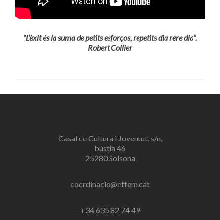
“L’èxit és la suma de petits esforços, repetits dia rere dia”.
Robert Collier
Casal de Cultura i Joventut, s/n,
bústia 46
25280 Solsona
coordinacio@etfem.cat
+34 635 82 74 49